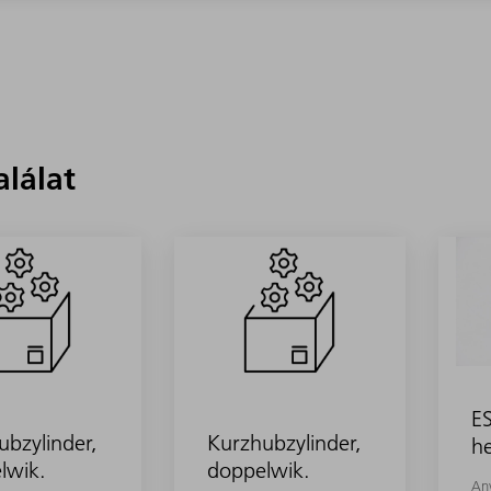
alálat
ES
ubzylinder,
Kurzhubzylinder,
h
lwik.
doppelwik.
An