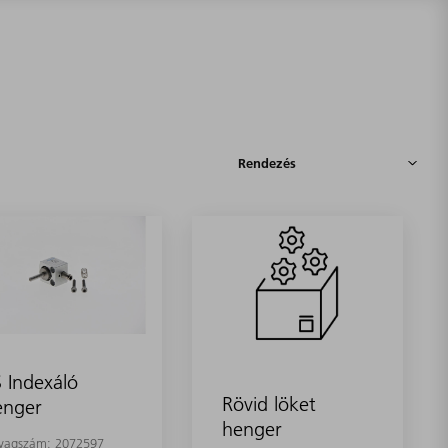
 Indexáló
Rövid löket
enger
henger
yagszám:
2072597