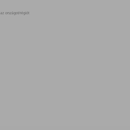
 az országot/régiót