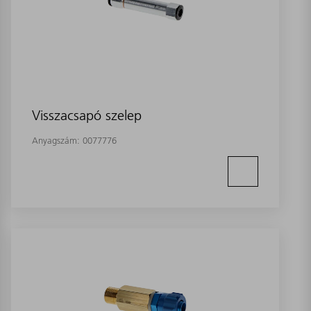
Visszacsapó szelep
Anyagszám:
0077776