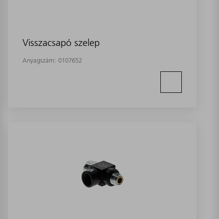
Visszacsapó szelep
Anyagszám:
0107652