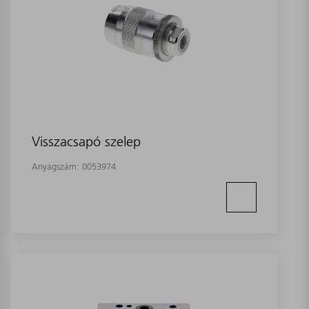
Visszacsapó szelep
Anyagszám:
0053974