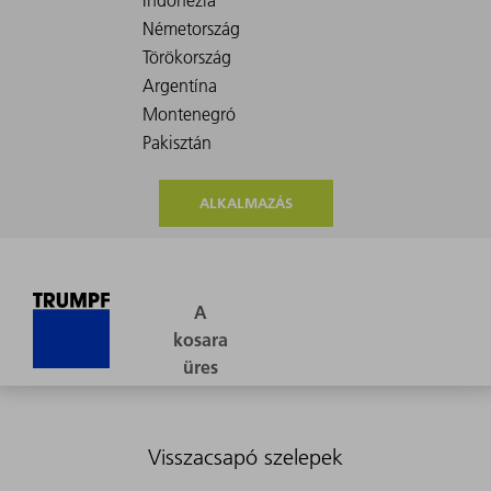
ALKALMAZÁS
Visszacsapó szelepek