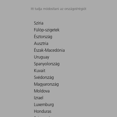
Itt tudja módosítani az országot/régiót