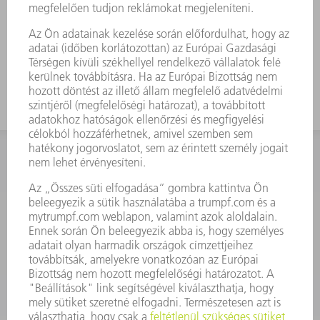
KAPCSOLAT
Szerszám
3628576045
08.00 - 16.30
szerszam@hu.trumpf.com
KAPCSOLAT
Alkatrész
3628576035
08.00 - 16.30
alkatresz@hu.trumpf.com