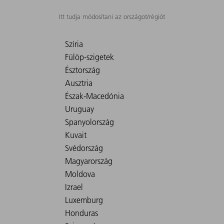
Itt tudja módosítani az országot/régiót