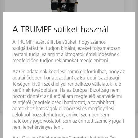
Permetezőegység Cutfluid
Anyagszám:
0371019
KAPCSOLAT
Szerszám