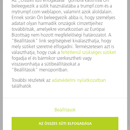
3628576045
08.00 - 16.30
szerszam@hu.trumpf.com
KAPCSOLAT
Alkatrész
3628576035
08.00 - 16.30
alkatresz@hu.trumpf.com
IMPRESSZUM
ADATVÉDELEM
SZERZŐI JOG ÉS MÁRKAJELZÉS
HASZNÁLATI FELTÉTELEK
ÁSZF ÉS EGYÉB DOKUMENTUMOK