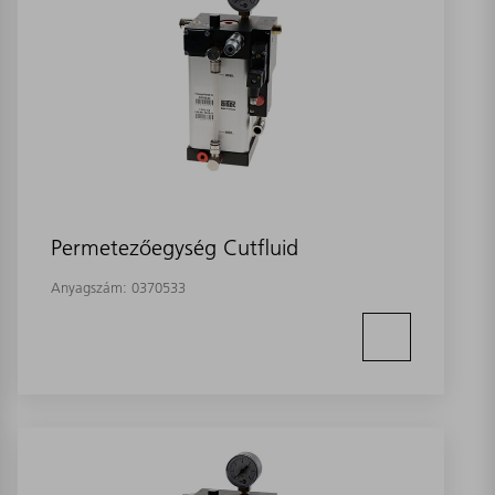
Permetezőegység Cutfluid
Anyagszám:
0370533