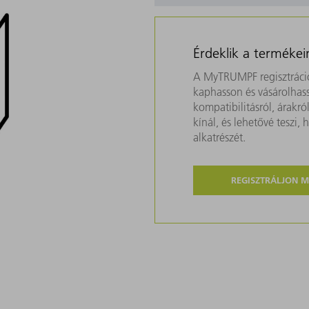
Érdeklik a termékei
A MyTRUMPF regisztráció
kaphasson és vásárolhass
kompatibilitásról, árakr
kínál, és lehetővé teszi
alkatrészét.
REGISZTRÁLJON 