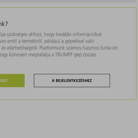
nk?
ja szükséges ahhoz, hogy további információkat
on erről a termékről, például a gépekkel való
ól és elérhetőségről. Platformunk számos hasznos funkciót
, hogy könnyen megtalálja a TRUMPF gép összes
MOST
A BEJELENTKEZÉSHEZ