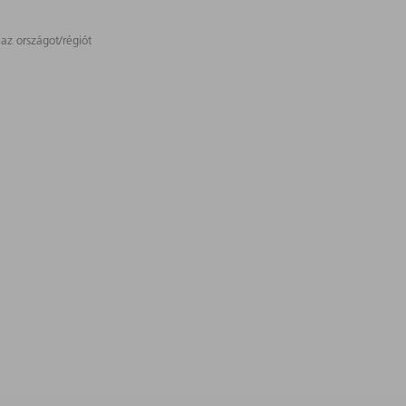
 az országot/régiót