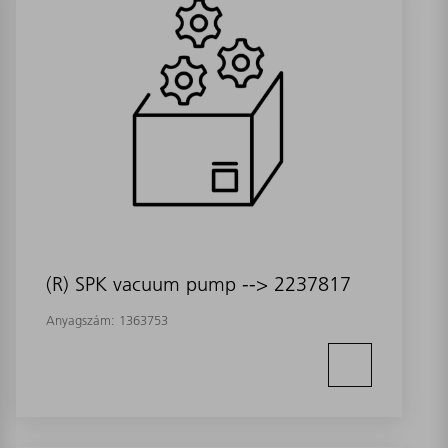
(R) SPK vacuum pump --> 2237817
Anyagszám:
1363753