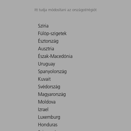
Itt tudja módosítani az országot/régiót