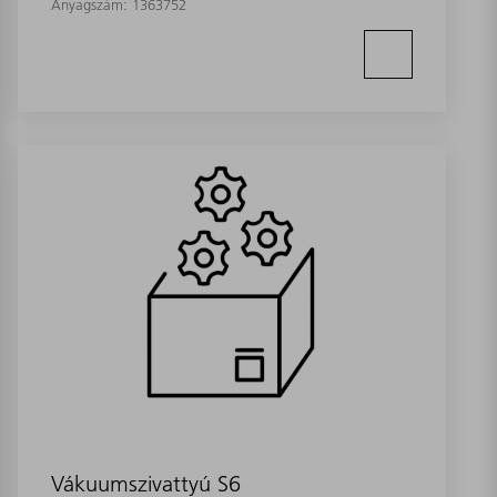
Anyagszám:
1363752
Vákuumszivattyú S6