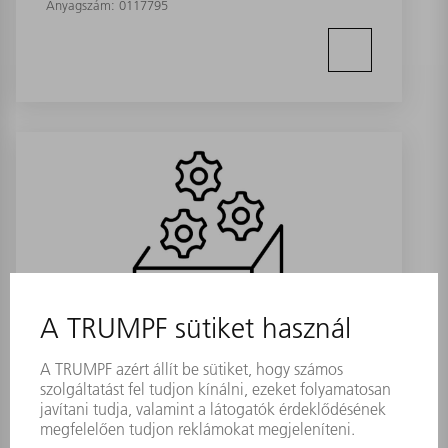
Anyagszám:
0117795
Vákuumszivattyú