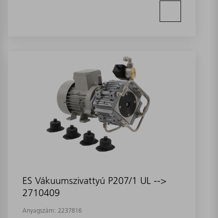
ES Vákuumszivattyú P207/1 UL -->
2710409
Anyagszám:
2237816