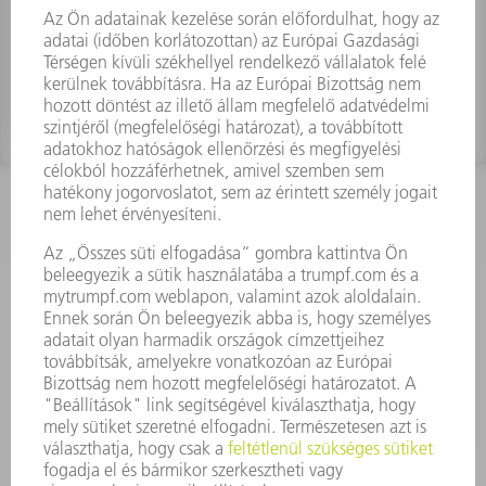
Anyagszám:
1929035
KAPCSOLAT
Szerszám
3628576045
08.00 - 16.30
szerszam@hu.trumpf.com
KAPCSOLAT
Alkatrész
3628576035
08.00 - 16.30
alkatresz@hu.trumpf.com