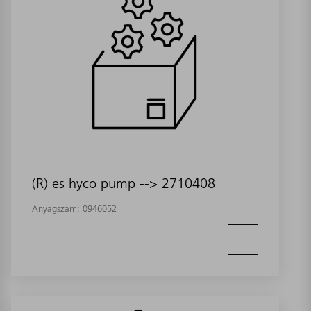
(R) es hyco pump --> 2710408
Anyagszám:
0946052