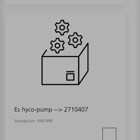
Es hyco-pump --> 2710407
Anyagszám:
0941996