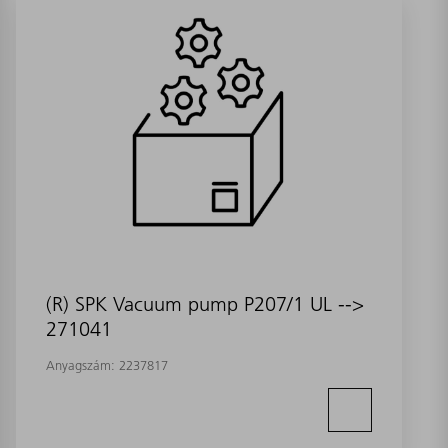
(R) SPK Vacuum pump P207/1 UL -->
271041
Anyagszám:
2237817