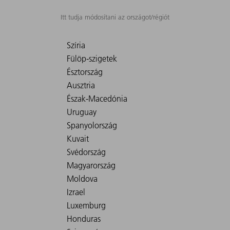
Itt tudja módosítani az országot/régiót