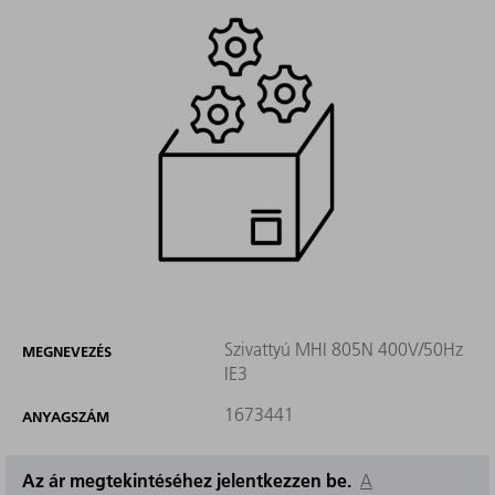
Szivattyú MHI 805N 400V/50Hz
MEGNEVEZÉS
IE3
1673441
ANYAGSZÁM
Az ár megtekintéséhez jelentkezzen be.
A