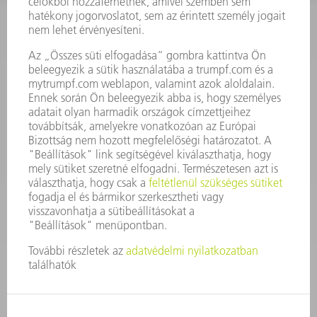
KAPCSOLAT
Szerszám
3628576045
08.00 - 16.30
szerszam@hu.trumpf.com
KAPCSOLAT
Alkatrész
3628576035
08.00 - 16.30
alkatresz@hu.trumpf.com