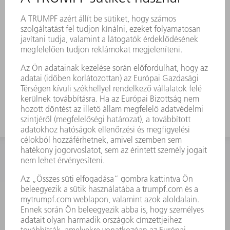
élettartama a kitűnő minőségű eredeti
alkalmazásával
Tökéletesen a TRUMPF lézerekhez,
lézerrendszerekhez és -gépekhez
hangolva – maximális
nyomáskülönbségeket is kibír
KAPCSOLAT
Szerszám
3628576045
08.00 - 16.30
szerszam@hu.trumpf.com
KAPCSOLAT