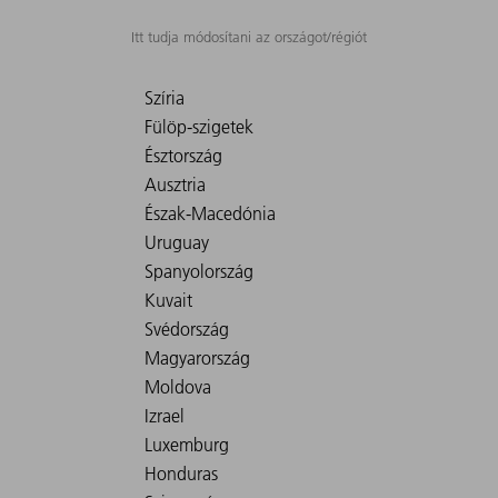
Itt tudja módosítani az országot/régiót