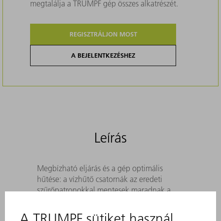
megtalálja a TRUMPF gép összes alkatrészét.
REGISZTRÁLJON MOST
A BEJELENTKEZÉSHEZ
Leírás
Megbízható eljárás és a gép optimális
hűtése: a vízhűtő csatornák az eredeti
szűrőpatronokkal mentesek maradnak a
levált szövetrészecskéktől
A hűtött komponensek hosszabb