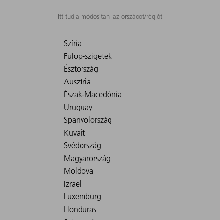
Itt tudja módosítani az országot/régiót