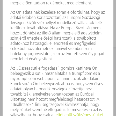
KAPCSOLAT
Szerszám
3628576045
08.00 - 16.30
szerszam@hu.trumpf.com
KAPCSOLAT
Alkatrész
3628576035
08.00 - 16.30
alkatresz@hu.trumpf.com