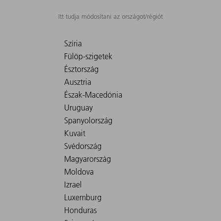
Itt tudja módosítani az országot/régiót