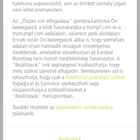
KAPCSOLAT
Szerszám
3628576045
08.00 - 16.30
szerszam@hu.trumpf.com
KAPCSOLAT
Alkatrész
3628576035
08.00 - 16.30
alkatresz@hu.trumpf.com