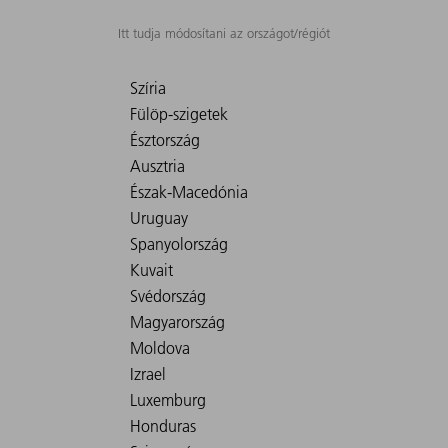
Itt tudja módosítani az országot/régiót