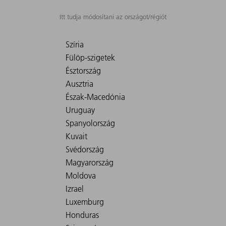
Itt tudja módosítani az országot/régiót