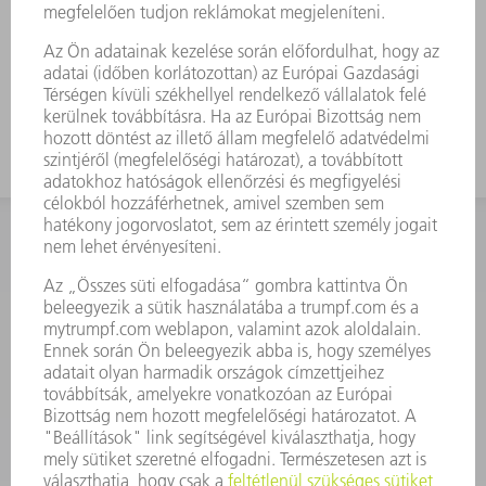
KAPCSOLAT
Szerszám
3628576045
08.00 - 16.30
szerszam@hu.trumpf.com
KAPCSOLAT
Alkatrész
3628576035
08.00 - 16.30
alkatresz@hu.trumpf.com