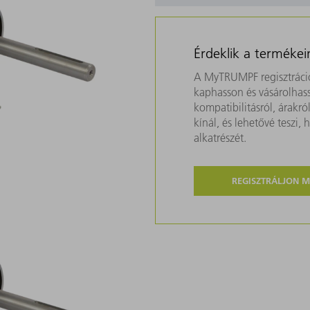
Érdeklik a termékei
A MyTRUMPF regisztráció
kaphasson és vásárolhass
kompatibilitásról, árakr
kínál, és lehetővé teszi
alkatrészét.
REGISZTRÁLJON 