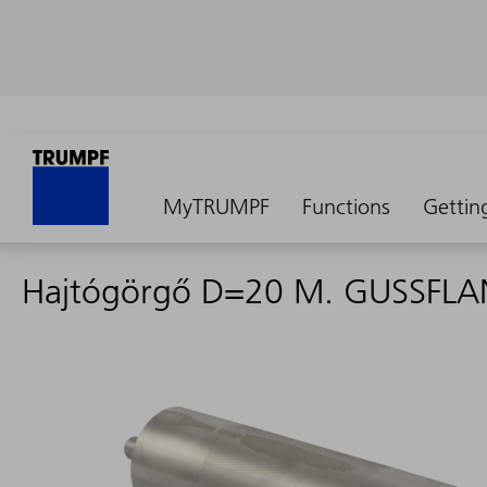
MyTRUMPF
Functions
Gettin
Hajtógörgő D=20 M. GUSSFL