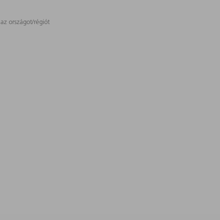
 az országot/régiót