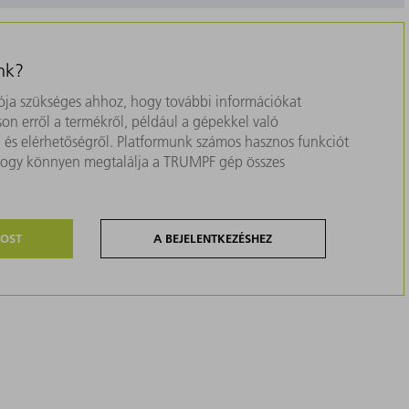
nk?
ja szükséges ahhoz, hogy további információkat
on erről a termékről, például a gépekkel való
ól és elérhetőségről. Platformunk számos hasznos funkciót
, hogy könnyen megtalálja a TRUMPF gép összes
MOST
A BEJELENTKEZÉSHEZ