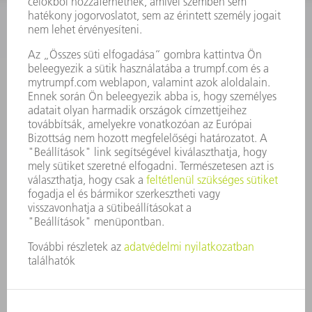
KAPCSOLAT
Szerszám
3628576045
08.00 - 16.30
szerszam@hu.trumpf.com
KAPCSOLAT
Alkatrész
3628576035
08.00 - 16.30
alkatresz@hu.trumpf.com