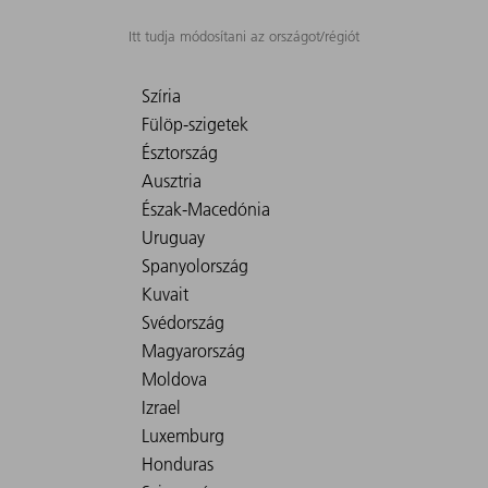
Itt tudja módosítani az országot/régiót