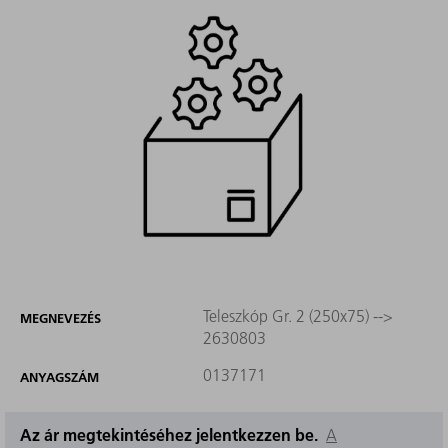
Teleszkóp Gr. 2 (250x75) -->
MEGNEVEZÉS
2630803
0137171
ANYAGSZÁM
Az ár megtekintéséhez jelentkezzen be.
A