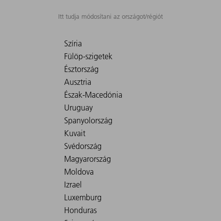
Itt tudja módosítani az országot/régiót