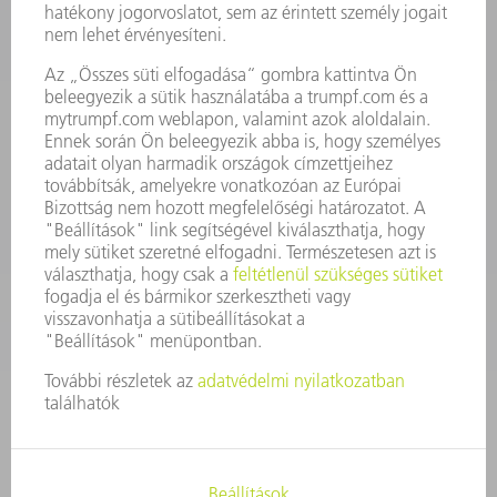
KAPCSOLAT
Szerszám
3628576045
08.00 - 16.30
szerszam@hu.trumpf.com
KAPCSOLAT
Alkatrész
3628576035
08.00 - 16.30
alkatresz@hu.trumpf.com