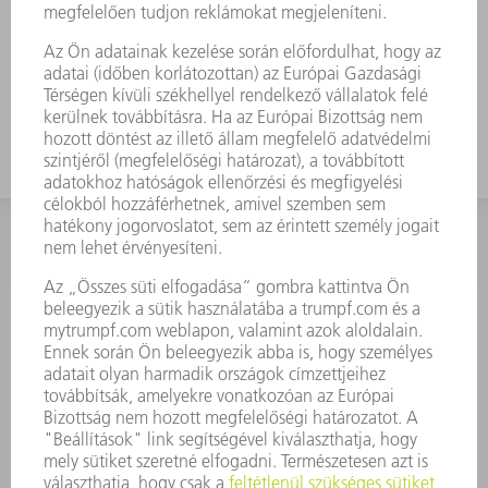
KAPCSOLAT
Szerszám
3628576045
08.00 - 16.30
szerszam@hu.trumpf.com
KAPCSOLAT
Alkatrész
3628576035
08.00 - 16.30
alkatresz@hu.trumpf.com