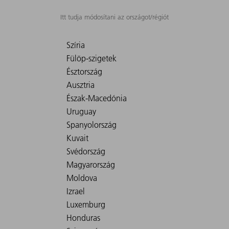
Itt tudja módosítani az országot/régiót