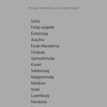
Itt tudja módosítani az országot/régiót