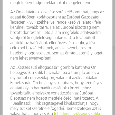
KAPCSOLAT
Szerszám
3628576045
08.00 - 16.30
szerszam@hu.trumpf.com
KAPCSOLAT
Alkatrész
3628576035
08.00 - 16.30
alkatresz@hu.trumpf.com