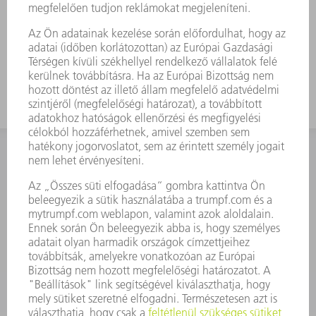
KAPCSOLAT
Szerszám
3628576045
08.00 - 16.30
szerszam@hu.trumpf.com
KAPCSOLAT
Alkatrész
3628576035
08.00 - 16.30
alkatresz@hu.trumpf.com