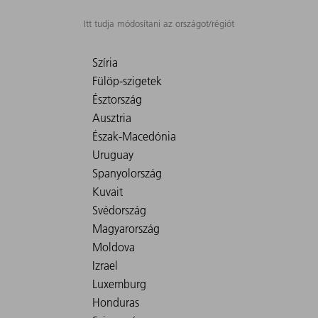
Itt tudja módosítani az országot/régiót