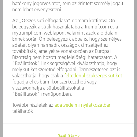
KAPCSOLAT
Szerszám
3628576045
08.00 - 16.30
szerszam@hu.trumpf.com
KAPCSOLAT
Alkatrész
3628576035
08.00 - 16.30
alkatresz@hu.trumpf.com