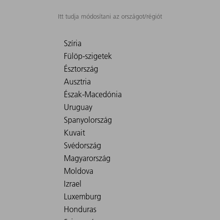
Itt tudja módosítani az országot/régiót