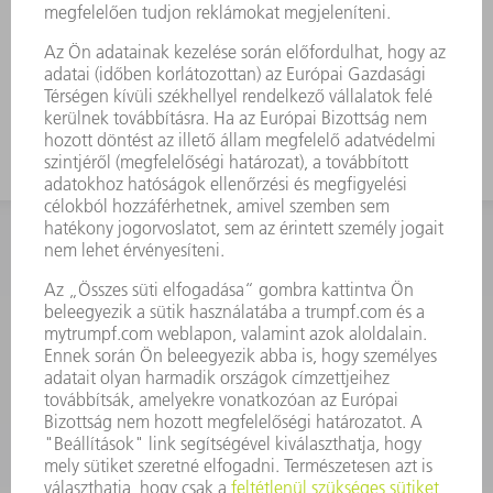
KAPCSOLAT
Szerszám
3628576045
08.00 - 16.30
szerszam@hu.trumpf.com
KAPCSOLAT
Alkatrész
3628576035
08.00 - 16.30
alkatresz@hu.trumpf.com