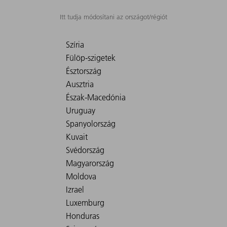
Itt tudja módosítani az országot/régiót