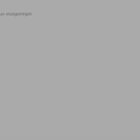
 az országot/régiót