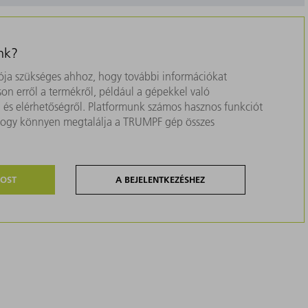
nk?
ja szükséges ahhoz, hogy további információkat
on erről a termékről, például a gépekkel való
ól és elérhetőségről. Platformunk számos hasznos funkciót
, hogy könnyen megtalálja a TRUMPF gép összes
MOST
A BEJELENTKEZÉSHEZ