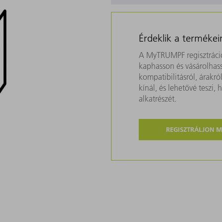
Érdeklik a termékei
A MyTRUMPF regisztráció
kaphasson és vásárolhass
kompatibilitásról, árakr
kínál, és lehetővé teszi
alkatrészét.
REGISZTRÁLJON 