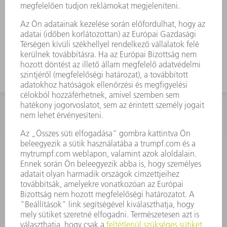
KAPCSOLAT
Szerszám
3628576045
08.00 - 16.30
szerszam@hu.trumpf.com
KAPCSOLAT
Alkatrész
3628576035
08.00 - 16.30
alkatresz@hu.trumpf.com