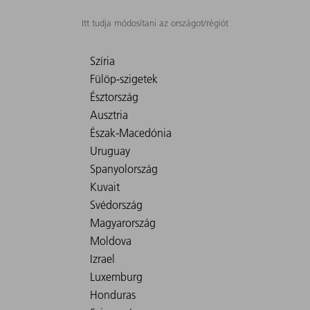
Itt tudja módosítani az országot/régiót