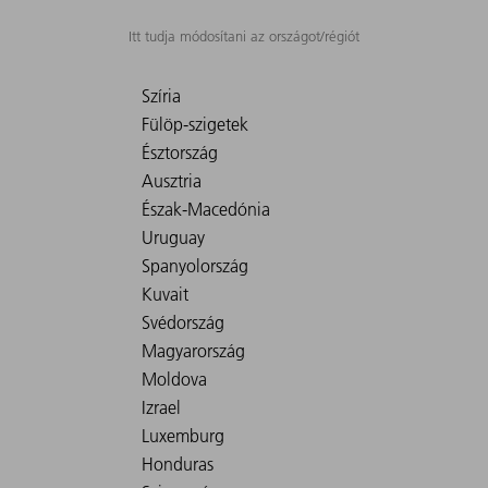
Itt tudja módosítani az országot/régiót