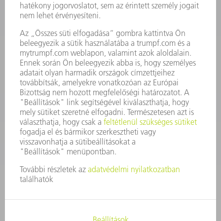
KAPCSOLAT
Szerszám
3628576045
08.00 - 16.30
szerszam@hu.trumpf.com
KAPCSOLAT
Alkatrész
3628576035
08.00 - 16.30
alkatresz@hu.trumpf.com