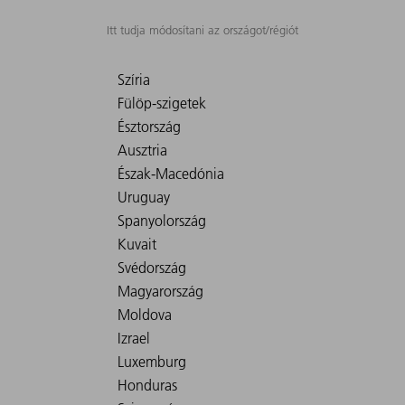
Itt tudja módosítani az országot/régiót