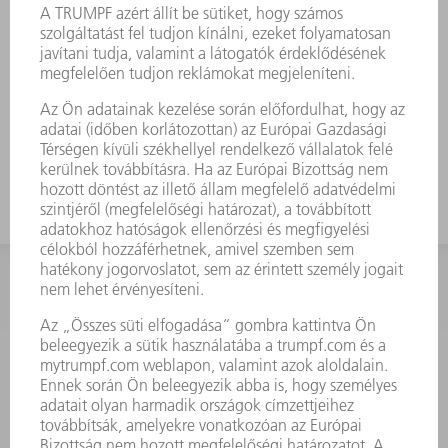
ablak maximális tisztaságának
köszönhetően
A legnagyobb megbízhatóság - az eredeti
védőüvegek minden paraméterben
100%-ig megfelelnek a TRUMPF
követelményeknek
KAPCSOLAT
Szerszám
3628576045
08.00 - 16.30
szerszam@hu.trumpf.com
KAPCSOLAT
Alkatrész