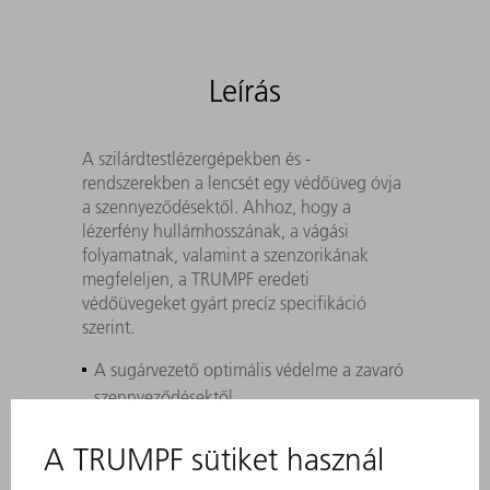
Leírás
A szilárdtestlézergépekben és -
rendszerekben a lencsét egy védőüveg óvja
a szennyeződésektől. Ahhoz, hogy a
lézerfény hullámhosszának, a vágási
folyamatnak, valamint a szenzorikának
megfeleljen, a TRUMPF eredeti
védőüvegeket gyárt precíz specifikáció
szerint.
A sugárvezető optimális védelme a zavaró
szennyeződésektől
A legjobb vágási eredmény az üveg
speciális bevonatának és a lézervédő