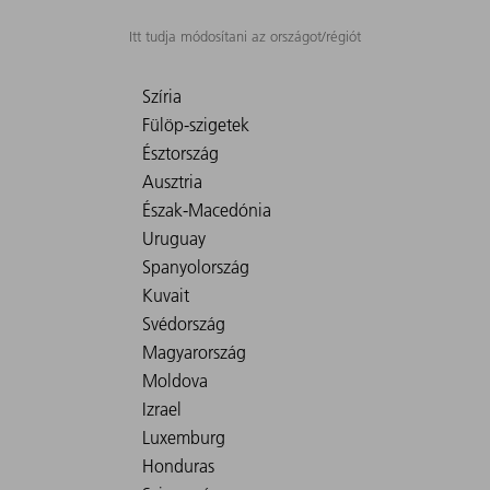
Itt tudja módosítani az országot/régiót