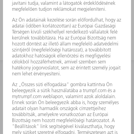
Hosszú élettartamú és formatartó
Optimálisan az Ön TRUMPF gépeihez
igazítva
KAPCSOLAT
Szerszám
3628576045
08.00 - 16.30
szerszam@hu.trumpf.com
KAPCSOLAT
Alkatrész
3628576035
08.00 - 16.30