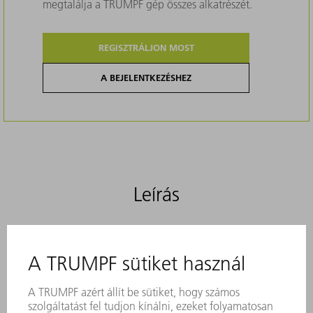
megtalálja a TRUMPF gép összes alkatrészét.
REGISZTRÁLJON MOST
A BEJELENTKEZÉSHEZ
Leírás
Az eredeti kefék hatékonyan
megakadályozzák a karcolásokat az Ön
lemezalkatrészein. Stabilitásuk meggyőző,
és tartós anyagból készültek.
Karcolások megakadályozása