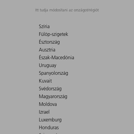
Itt tudja módosítani az országot/régiót