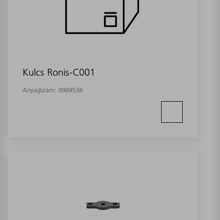
Kulcs Ronis-C001
Anyagszám:
0989538