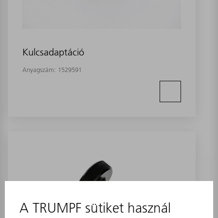
Kulcsadaptáció
Anyagszám:
1529591