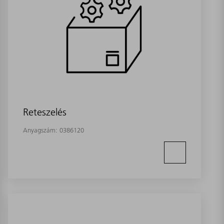
Reteszelés
Anyagszám:
0386120