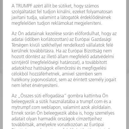
Imbuszkulcs
Anyagszám:
0972174
KAPCSOLAT
Szerszám
3628576045
08.00 - 16.30
szerszam@hu.trumpf.com
KAPCSOLAT