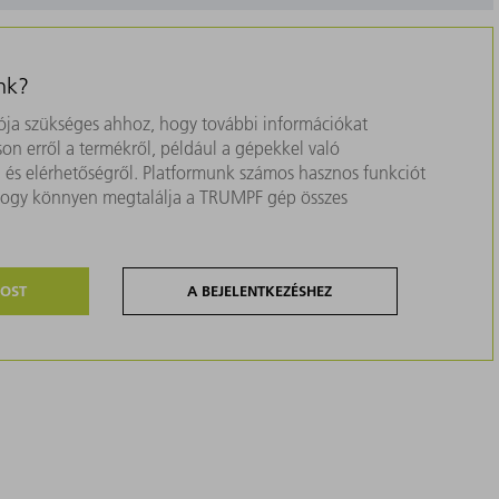
nk?
ja szükséges ahhoz, hogy további információkat
on erről a termékről, például a gépekkel való
ól és elérhetőségről. Platformunk számos hasznos funkciót
, hogy könnyen megtalálja a TRUMPF gép összes
MOST
A BEJELENTKEZÉSHEZ