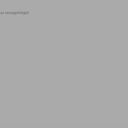
 az országot/régiót