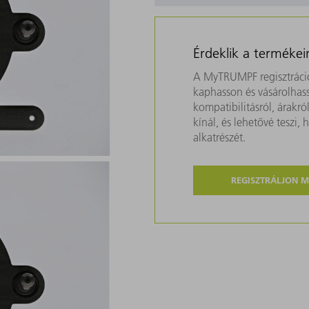
Érdeklik a termékei
A MyTRUMPF regisztráció
kaphasson és vásárolhass
kompatibilitásról, árakr
kínál, és lehetővé teszi
alkatrészét.
REGISZTRÁLJON 