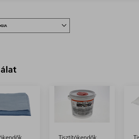
ÓGIA
lálat
ítókendők
Tisztítókendők
Ti