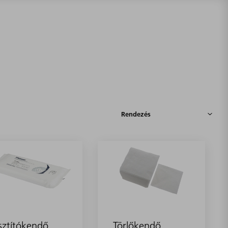
sztítókendő
Törlőkendő