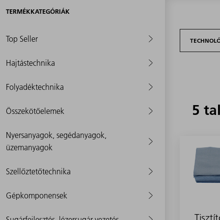
TERMÉKKATEGÓRIÁK
Top Seller
TECHNOL
Hajtástechnika
Folyadéktechnika
5 ta
Összekötőelemek
Nyersanyagok, segédanyagok,
üzemanyagok
Szellőztetőtechnika
Gépkomponensek
Tiszt
Sugárfejlesztés, lézersugár-vezetés