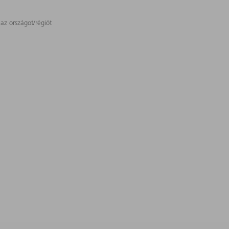
 az országot/régiót