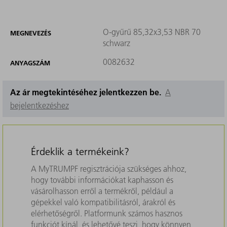
O-gyűrű 85,32x3,53 NBR 70
MEGNEVEZÉS
schwarz
0082632
ANYAGSZÁM
Az ár megtekintéséhez jelentkezzen be.
A
bejelentkezéshez
Érdeklik a termékeink?
A MyTRUMPF regisztrációja szükséges ahhoz,
hogy további információkat kaphasson és
vásárolhasson erről a termékről, például a
gépekkel való kompatibilitásról, árakról és
elérhetőségről. Platformunk számos hasznos
funkciót kínál, és lehetővé teszi, hogy könnyen