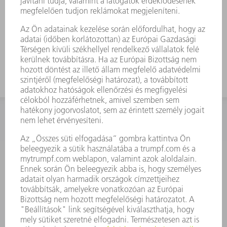
KAPCSOLAT
Szerszám
3628576045
08.00 - 16.30
szerszam@hu.trumpf.com
KAPCSOLAT
Alkatrész
3628576035
08.00 - 16.30