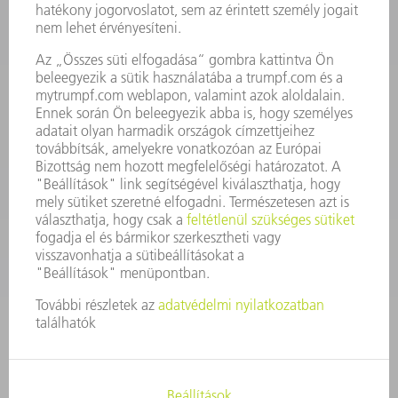
KAPCSOLAT
Szerszám
3628576045
08.00 - 16.30
szerszam@hu.trumpf.com
KAPCSOLAT
Alkatrész
3628576035
08.00 - 16.30
alkatresz@hu.trumpf.com