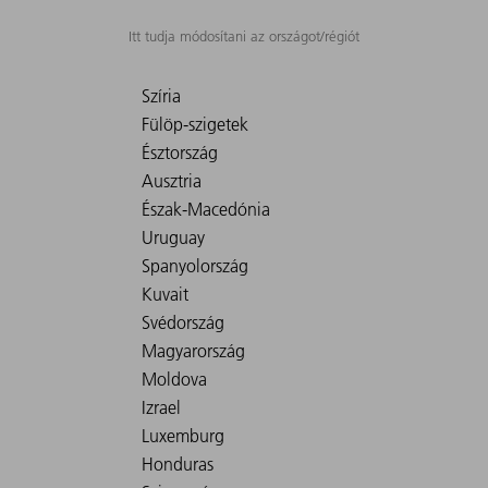
Itt tudja módosítani az országot/régiót