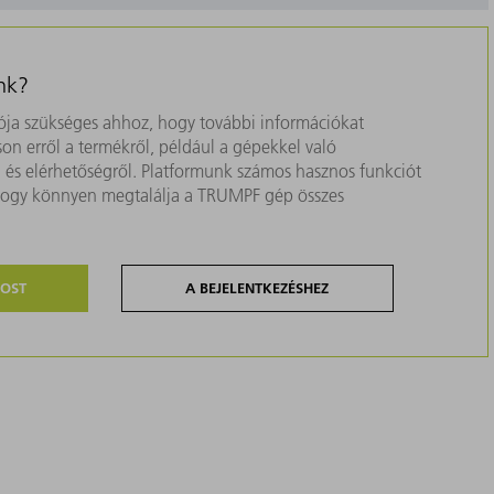
nk?
ja szükséges ahhoz, hogy további információkat
on erről a termékről, például a gépekkel való
ól és elérhetőségről. Platformunk számos hasznos funkciót
, hogy könnyen megtalálja a TRUMPF gép összes
MOST
A BEJELENTKEZÉSHEZ