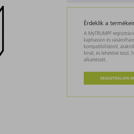
Érdeklik a termékei
A MyTRUMPF regisztráció
kaphasson és vásárolhass
kompatibilitásról, árakr
kínál, és lehetővé teszi
alkatrészét.
REGISZTRÁLJON 