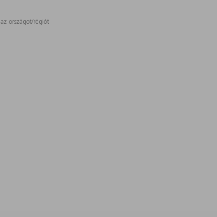
 az országot/régiót