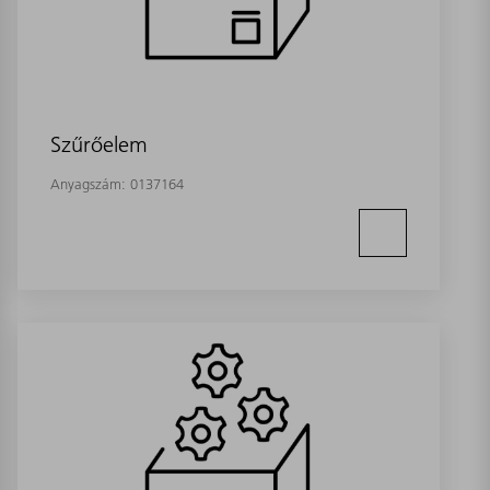
Szűrőelem
Anyagszám:
0137164