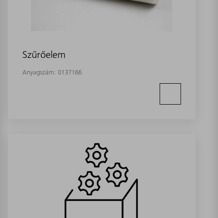
Szűrőelem
Anyagszám:
0137166