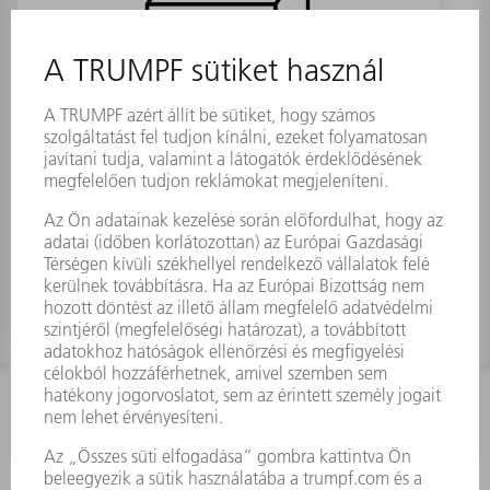
Szűrőelem MFP 05/20
Anyagszám:
0147240
KAPCSOLAT
Szerszám
3628576045