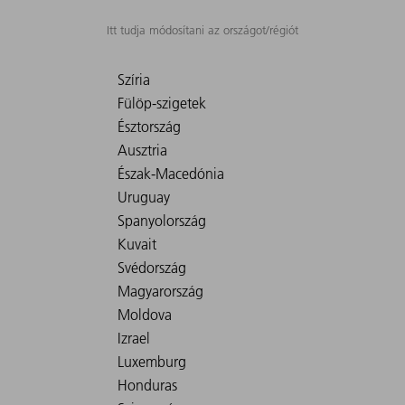
Itt tudja módosítani az országot/régiót