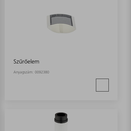
Szűrőelem
Anyagszám:
0092380