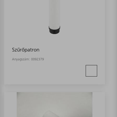
Szűrőpatron
Anyagszám:
0092379