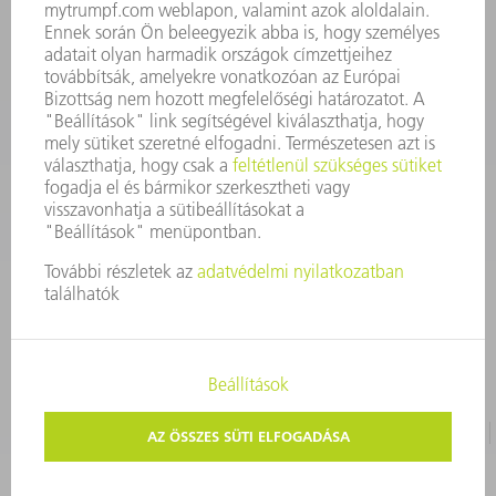
08.00 - 16.30
szerszam@hu.trumpf.com
KAPCSOLAT
Alkatrész
3628576035
08.00 - 16.30
alkatresz@hu.trumpf.com
IMPRESSZUM
ADATVÉDELEM
SZERZŐI JOG ÉS MÁRKAJELZÉS
HASZNÁLATI FELTÉTELEK
ÁSZF ÉS EGYÉB DOKUMENTUMOK