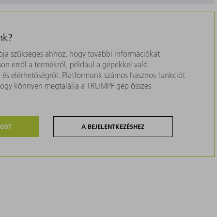
nk?
ja szükséges ahhoz, hogy további információkat
on erről a termékről, például a gépekkel való
ól és elérhetőségről. Platformunk számos hasznos funkciót
, hogy könnyen megtalálja a TRUMPF gép összes
MOST
A BEJELENTKEZÉSHEZ