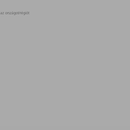
 az országot/régiót