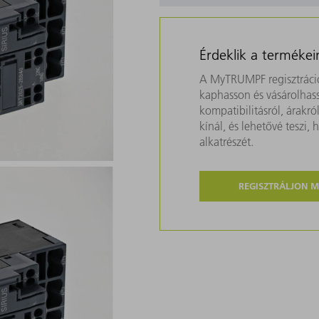
Érdeklik a termékei
A MyTRUMPF regisztráció
kaphasson és vásárolhass
kompatibilitásról, árakr
kínál, és lehetővé teszi
alkatrészét.
REGISZTRÁLJON 