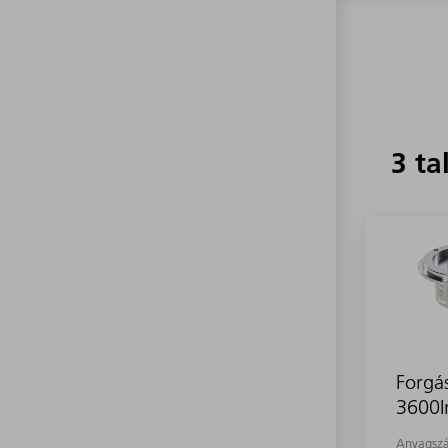
3 ta
Forgá
3600I
Anyagsz