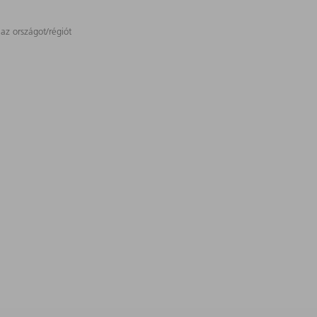
 az országot/régiót