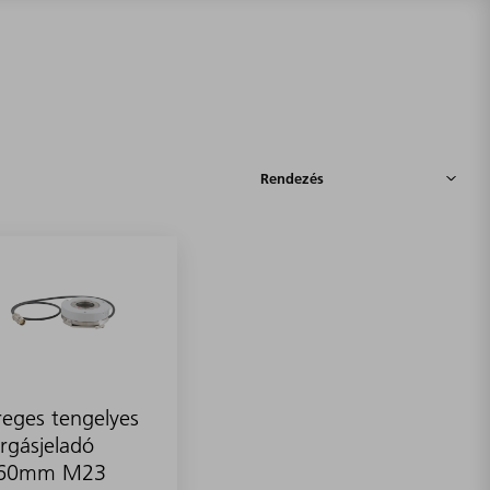
eges tengelyes
rgásjeladó
60mm M23