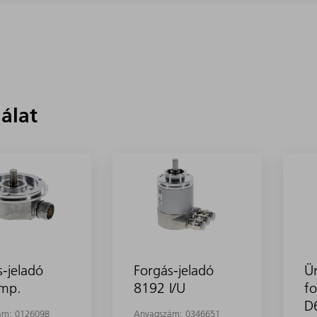
lálat
s-jeladó
Forgás-jeladó
Ür
mp.
8192 I/U
fo
D
ám:
0126098
Anyagszám:
0346651