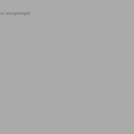
 az országot/régiót