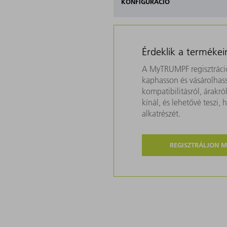
KONFIGURÁCIÓ
Érdeklik a termékei
A MyTRUMPF regisztráció
kaphasson és vásárolhass
kompatibilitásról, árakr
kínál, és lehetővé teszi
alkatrészét.
REGISZTRÁLJON 