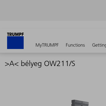
MyTRUMPF
Functions
Gettin
>A< bélyeg OW211/S