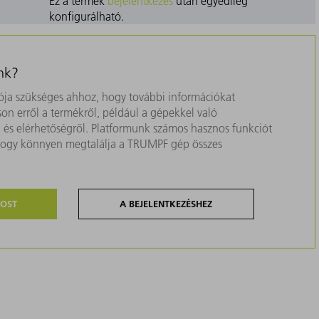
Ez a termék
bejelentkezés
után egyedileg
konfigurálható.
nk?
ja szükséges ahhoz, hogy további információkat
on erről a termékről, például a gépekkel való
ól és elérhetőségről. Platformunk számos hasznos funkciót
, hogy könnyen megtalálja a TRUMPF gép összes
MOST
A BEJELENTKEZÉSHEZ