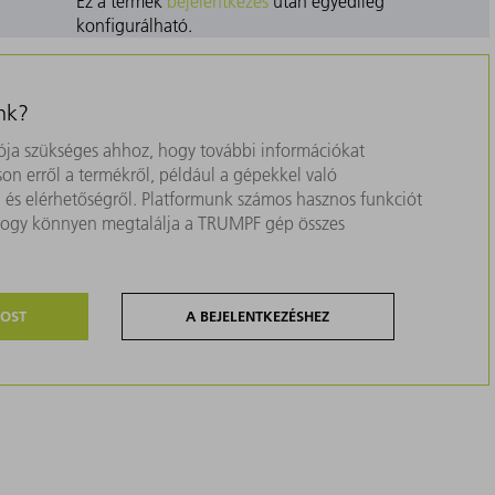
Ez a termék
bejelentkezés
után egyedileg
konfigurálható.
nk?
ja szükséges ahhoz, hogy további információkat
on erről a termékről, például a gépekkel való
ól és elérhetőségről. Platformunk számos hasznos funkciót
, hogy könnyen megtalálja a TRUMPF gép összes
MOST
A BEJELENTKEZÉSHEZ