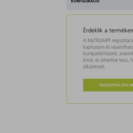
KONFIGURÁCIÓ
Érdeklik a termékei
A MyTRUMPF regisztráció
kaphasson és vásárolhass
kompatibilitásról, árakr
kínál, és lehetővé teszi
alkatrészét.
REGISZTRÁLJON 