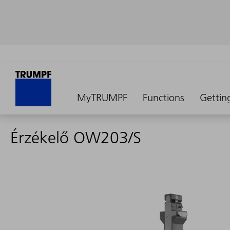
MyTRUMPF
Functions
Gettin
Érzékelő OW203/S