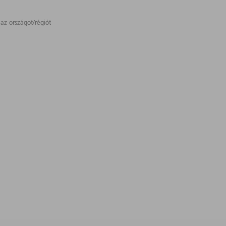
 az országot/régiót