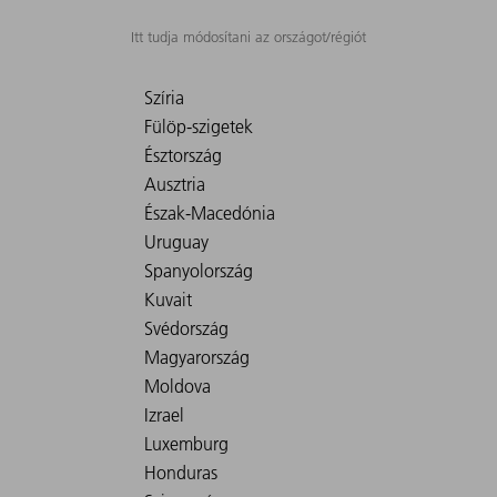
Itt tudja módosítani az országot/régiót