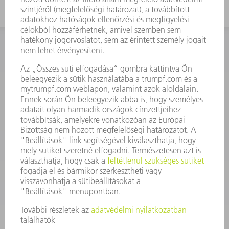
KAPCSOLAT
Szerszám
3628576045
08.00 - 16.30
szerszam@hu.trumpf.com
KAPCSOLAT
Alkatrész
3628576035
08.00 - 16.30
alkatresz@hu.trumpf.com