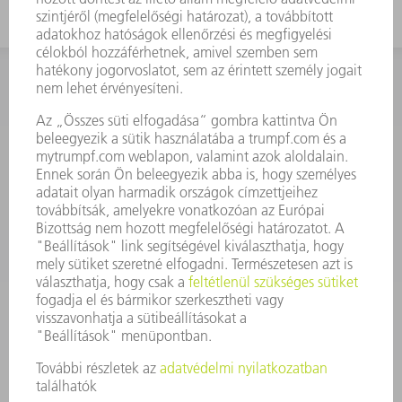
KAPCSOLAT
Szerszám
3628576045
08.00 - 16.30
szerszam@hu.trumpf.com
KAPCSOLAT
Alkatrész
3628576035
08.00 - 16.30
alkatresz@hu.trumpf.com