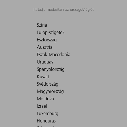
Itt tudja módosítani az országot/régiót