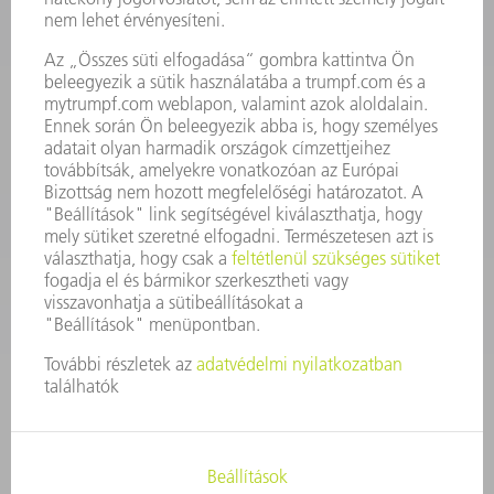
KAPCSOLAT
Szerszám
3628576045
08.00 - 16.30
szerszam@hu.trumpf.com
KAPCSOLAT
Alkatrész
3628576035
08.00 - 16.30
alkatresz@hu.trumpf.com