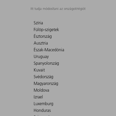
Itt tudja módosítani az országot/régiót