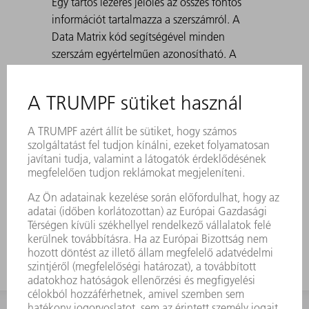
Egy tartós lézeres jelölés az összes fontos
információt tartalmazza a szerszámról. A
Data Matrix kód segítségével minden
szerszám egyértelműen azonosítható. A
megmunkálási tartományok lézerrel
edzettek. 30° és 180° közötti szögekhez,
valamint előhajlításnál a korcoláshoz.
Standard: H 100, H 150, keskeny és 3-as
sugárral rendelkező kivitel A 30°-os
matricákkal történő hegyes hajlítások
létrehozásánál előfordulhat, hogy a hajlított
lemez beszorul a matricába. A TRUMPF
kilökő segédeszközök megoldják ezt a
problémát.