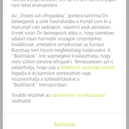
KAPCSOLAT
Szerszám
3628576045
08.00 - 16.30
szerszam@hu.trumpf.com
KAPCSOLAT
Alkatrész
3628576035
08.00 - 16.30
alkatresz@hu.trumpf.com