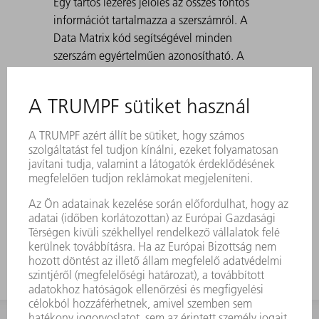
Egy tartós lézeres jelölés az összes fontos
információt tartalmazza a szerszámról. A
Data Matrix kód segítségével minden
szerszám egyértelműen azonosítható. A
megmunkálási tartományok lézerrel
edzettek. • 30° és 180° közötti szögekhez,
valamint előhajlításnál a korcoláshoz.
Standard: H 100, H 150, keskeny és 3-as
sugárral rendelkező kivitel A 30°-os
matricákkal történő hegyes hajlítások
létrehozásánál előfordulhat, hogy a hajlított
lemez beszorul a matricába. A TRUMPF
kilökő segédeszközök megoldják ezt a
problémát.