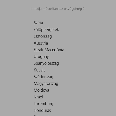
Itt tudja módosítani az országot/régiót