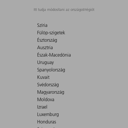
Itt tudja módosítani az országot/régiót