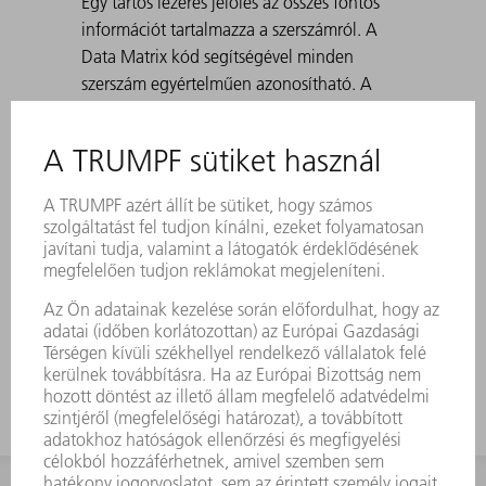
Egy tartós lézeres jelölés az összes fontos
információt tartalmazza a szerszámról. A
Data Matrix kód segítségével minden
szerszám egyértelműen azonosítható. A
megmunkálási tartományok lézerrel
edzettek. 30° és 180° közötti szögekhez,
valamint előhajlításnál a korcoláshoz.
Standard: H 100, H 150, keskeny és 3-as
sugárral rendelkező kivitel A 30°-os
matricákkal történő hegyes hajlítások
létrehozásánál előfordulhat, hogy a hajlított
lemez beszorul a matricába. A TRUMPF
kilökő segédeszközök megoldják ezt a
problémát.