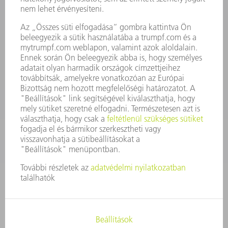
KAPCSOLAT
Szerszám
3628576045
08.00 - 16.30
szerszam@hu.trumpf.com
KAPCSOLAT
Alkatrész
3628576035
08.00 - 16.30
alkatresz@hu.trumpf.com