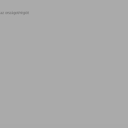
 az országot/régiót