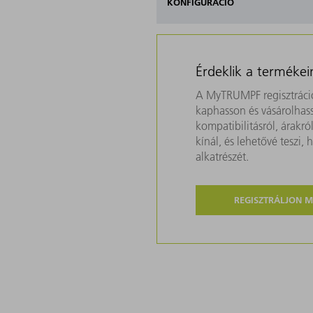
KONFIGURÁCIÓ
Érdeklik a termékei
A MyTRUMPF regisztráció
kaphasson és vásárolhass
kompatibilitásról, árakr
kínál, és lehetővé teszi
alkatrészét.
REGISZTRÁLJON 