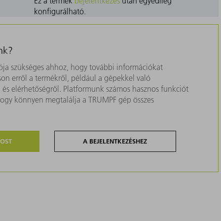
Ez a termék
bejelentkezés
után egyedileg
konfigurálható.
nk?
ja szükséges ahhoz, hogy további információkat
on erről a termékről, például a gépekkel való
ól és elérhetőségről. Platformunk számos hasznos funkciót
, hogy könnyen megtalálja a TRUMPF gép összes
MOST
A BEJELENTKEZÉSHEZ