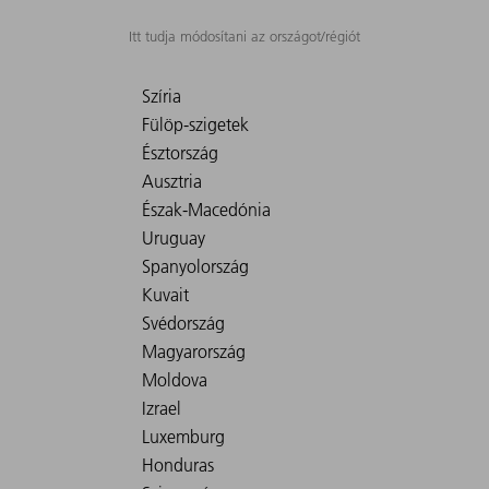
Itt tudja módosítani az országot/régiót