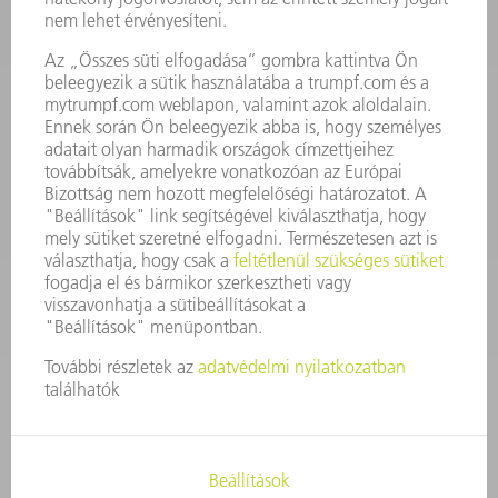
KAPCSOLAT
Szerszám
3628576045
08.00 - 16.30
szerszam@hu.trumpf.com
KAPCSOLAT
Alkatrész
3628576035
08.00 - 16.30
alkatresz@hu.trumpf.com