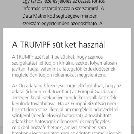
Egy tartós lézeres jelölés az összes fontos
információt tartalmazza a szerszámról. A
Data Matrix kód segítségével minden
szerszám egyértelműen azonosítható. A
megmunkálási tartományok lézerrel
edzettek. 30° és 180° közötti szögekhez,
valamint előhajlításnál a korcoláshoz.
Standard: H 100, H 150, keskeny és 3-as
sugárral rendelkező kivitel A 30°-os
matricákkal történő hegyes hajlítások
létrehozásánál előfordulhat, hogy a hajlított
lemez beszorul a matricába. A TRUMPF
kilökő segédeszközök megoldják ezt a
problémát.