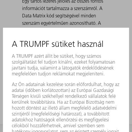
Egy tartós lézeres jelölés az összes fontos
információt tartalmazza a szerszámról. A
Data Matrix kód segítségével minden
szerszám egyértelműen azonosítható. A
megmunkálási tartományok lézerrel
edzettek. • 30° és 180° közötti szögekhez,
valamint előhajlításnál a korcoláshoz.
Standard: H 100, H 150, keskeny és 3-as
sugárral rendelkező kivitel A 30°-os
matricákkal történő hegyes hajlítások
létrehozásánál előfordulhat, hogy a hajlított
lemez beszorul a matricába. A TRUMPF
kilökő segédeszközök megoldják ezt a
problémát.