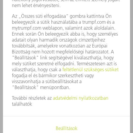
KAPCSOLAT
Szerszám
3628576045
08.00 - 16.30
szerszam@hu.trumpf.com
KAPCSOLAT
Alkatrész
3628576035
08.00 - 16.30
alkatresz@hu.trumpf.com