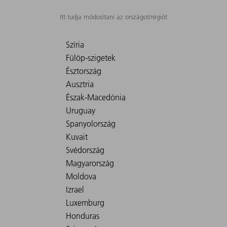
Itt tudja módosítani az országot/régiót