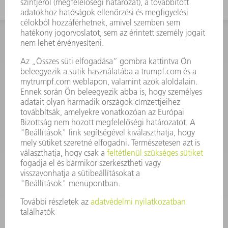
KAPCSOLAT
Szerszám
3628576045
08.00 - 16.30
szerszam@hu.trumpf.com
KAPCSOLAT
Alkatrész
3628576035
08.00 - 16.30
alkatresz@hu.trumpf.com