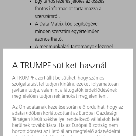
Egy tartós lézeres jelölés az összes
fontos információt tartalmazza a
szerszámról.
A Data Matrix kód segítségével
minden szerszám egyértelműen
azonosítható.
A megmunkálási tartományok lézerrel
edzettek.
Prégelő hajlításhoz és szabad
hajlításhoz alkalmas
Egy készlettel 4, 6, 8 vagy 10 mm-es
lehelyezések 90°-al a 90°-hoz
(prégelő hajlítási eljárás), illetve
szabad hajlítási eljárással különböző
lehelyezések és >90° szögek
valósíthatók meg.