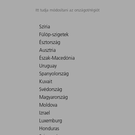
Itt tudja módosítani az országot/régiót