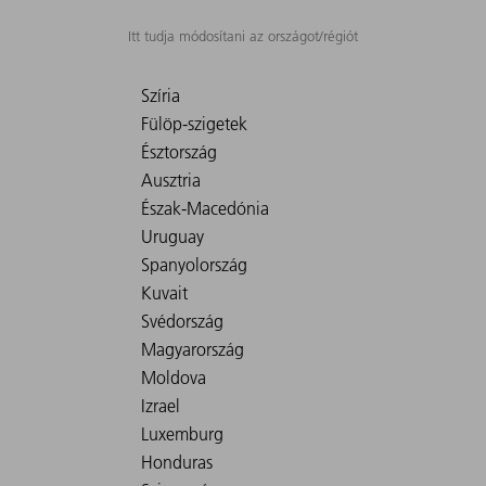
Itt tudja módosítani az országot/régiót