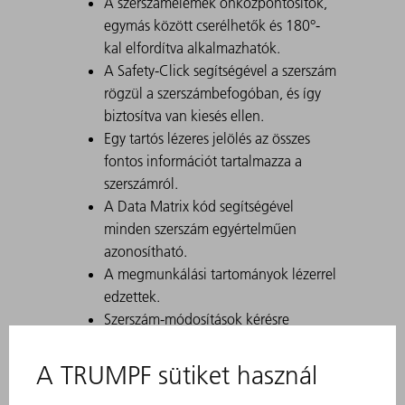
A szerszámelemek önközpontosítók,
egymás között cserélhetők és 180°-
kal elfordítva alkalmazhatók.
A Safety-Click segítségével a szerszám
rögzül a szerszámbefogóban, és így
biztosítva van kiesés ellen.
Egy tartós lézeres jelölés az összes
fontos információt tartalmazza a
szerszámról.
A Data Matrix kód segítségével
minden szerszám egyértelműen
azonosítható.
A megmunkálási tartományok lézerrel
edzettek.
Szerszám-módosítások kérésre
kaphatók.
Nehéz és fogantyús szerszámok
egyszerű eltolása a ComfortSlide