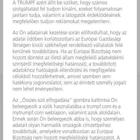
segítségével
Egy erős görbület révén speciálisan
alkalmas az U-alkatrészekhez
Magas dobozokhoz használja a nagy
munkamagassággal rendelkező
szerszámot
KAPCSOLAT
Szerszám
3628576045
08.00 - 16.30
szerszam@hu.trumpf.com
KAPCSOLAT
Alkatrész