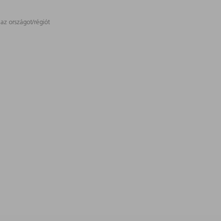
 az országot/régiót