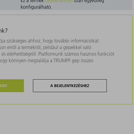
Ez a termék
bejelentkezés
után egyedileg
konfigurálható.
nk?
ja szükséges ahhoz, hogy további információkat
on erről a termékről, például a gépekkel való
ól és elérhetőségről. Platformunk számos hasznos funkciót
, hogy könnyen megtalálja a TRUMPF gép összes
MOST
A BEJELENTKEZÉSHEZ