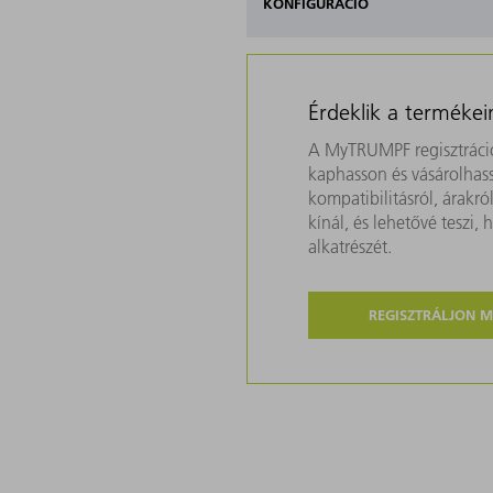
KONFIGURÁCIÓ
Érdeklik a termékei
A MyTRUMPF regisztráció
kaphasson és vásárolhass
kompatibilitásról, árakr
kínál, és lehetővé teszi
alkatrészét.
REGISZTRÁLJON 