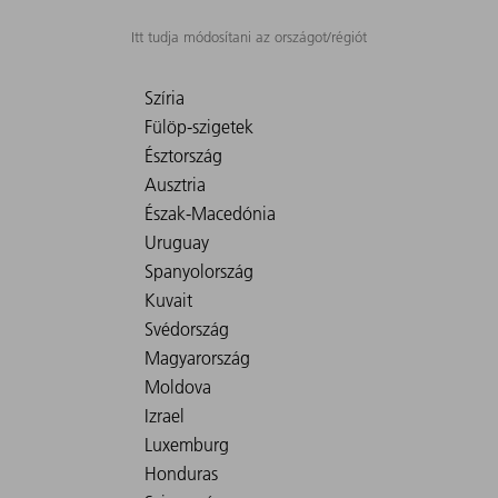
Itt tudja módosítani az országot/régiót