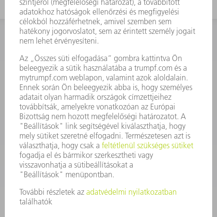
KAPCSOLAT
Szerszám
3628576045
08.00 - 16.30
szerszam@hu.trumpf.com
KAPCSOLAT
Alkatrész
3628576035
08.00 - 16.30
alkatresz@hu.trumpf.com