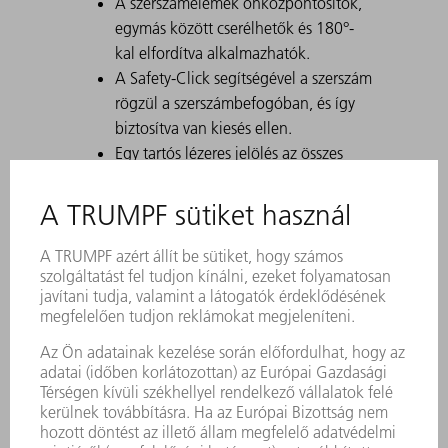
A szerszámelemek önközpontosítók,
egymás között cserélhetők és 180°-
kal elfordítva alkalmazhatók.
A Safety-Click segítségével a szerszám
rögzül a szerszámbefogóban, és így
biztosítva van kiesés ellen.
Egy tartós lézeres jelölés az összes
fontos információt tartalmazza a
szerszámról.
A Data Matrix kód segítségével
minden szerszám egyértelműen
azonosítható.
A megmunkálási tartományok lézerrel
edzettek.
Szerszám-módosítások kérésre
kaphatók.