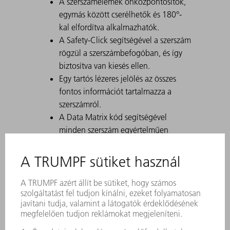
A szerszámelemek önközpontosítók,
egymás között cserélhetők és 180°-
kal elfordítva alkalmazhatók.
A Safety-Click segítségével a szerszám
rögzül a szerszámbefogóban, és így
biztosítva van kiesés ellen.
Egy tartós lézeres jelölés az összes
fontos információt tartalmazza a
szerszámról.
A Data Matrix kód segítségével
minden szerszám egyértelműen
azonosítható.
A megmunkálási tartományok lézerrel
edzettek.
Szerszám-módosítások kérésre
kaphatók.
FEV-vel való korcoláshoz is alkalmas
Magas dobozokhoz használja a nagy