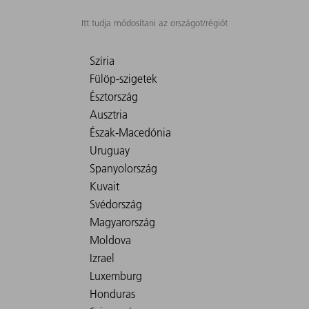
Itt tudja módosítani az országot/régiót