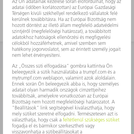
munkamagassággal rendelkező
szerszámot
KAPCSOLAT
Szerszám
3628576045
08.00 - 16.30
szerszam@hu.trumpf.com
KAPCSOLAT
Alkatrész
3628576035
08.00 - 16.30
alkatresz@hu.trumpf.com